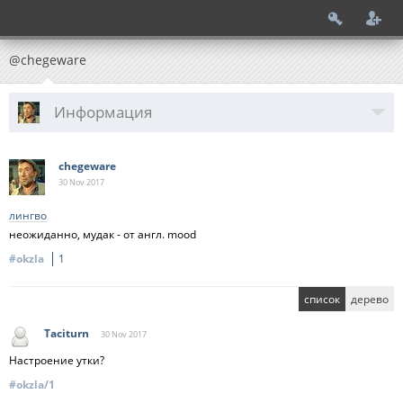
@chegeware
Информация
chegeware
30 Nov
2017
лингво
неожиданно, мудак - от англ. mood
#okzla
1
список
дерево
Taciturn
30 Nov
2017
Настроение утки?
#okzla/1